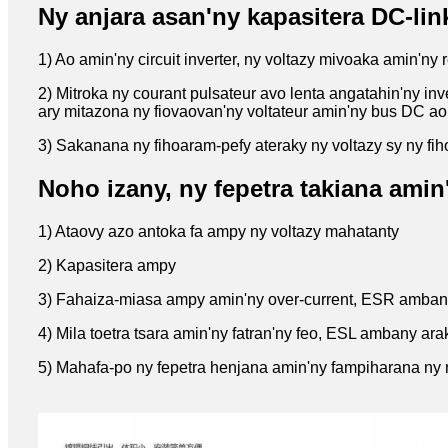
Ny anjara asan'ny kapasitera DC-lin
1) Ao amin'ny circuit inverter, ny voltazy mivoaka amin'ny 
2) Mitroka ny courant pulsateur avo lenta angatahin'ny in
ary mitazona ny fiovaovan'ny voltateur amin'ny bus DC ao
3) Sakanana ny fihoaram-pefy ateraky ny voltazy sy ny fih
Noho izany, ny fepetra takiana amin
1) Ataovy azo antoka fa ampy ny voltazy mahatanty
2) Kapasitera ampy
3) Fahaiza-miasa ampy amin'ny over-current, ESR ambany
4) Mila toetra tsara amin'ny fatran'ny feo, ESL ambany ara
5) Mahafa-po ny fepetra henjana amin'ny fampiharana ny