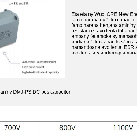
Efa ela ny Wuxi CRE New Ener
fampiharana ny "film capacitor
fampiharana henjana amin'ny "i
resistance" avo lenta tohana
ambany fatiantoka sy mahatoh
andiana "film capacitors" mia
hamandoana avo lenta, ESR a
avo lenta ary androm-piainana
azan'ny DMJ-PS DC bus capacitor: