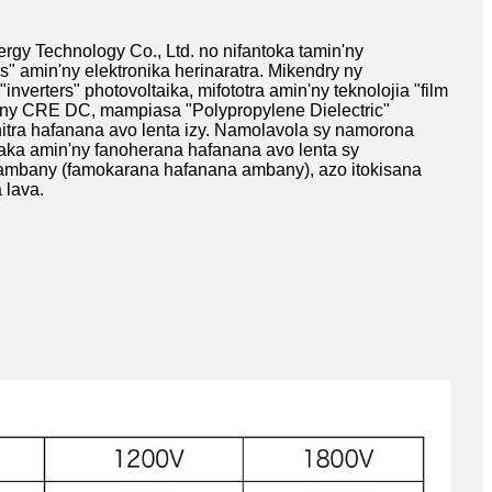
gy Technology Co., Ltd. no nifantoka tamin'ny
s" amin'ny elektronika herinaratra. Mikendry ny
nverters" photovoltaika, mifototra amin'ny teknolojia "film
n'ny CRE DC, mampiasa "Polypropylene Dielectric"
itra hafanana avo lenta izy. Namolavola sy namorona
raka amin'ny fanoherana hafanana avo lenta sy
mbany (famokarana hafanana ambany), azo itokisana
 lava.