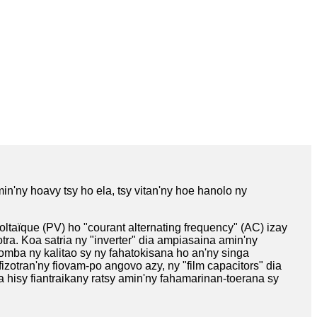
n'ny hoavy tsy ho ela, tsy vitan'ny hoe hanolo ny
ltaïque (PV) ho "courant alternating frequency" (AC) izay
tra. Koa satria ny "inverter" dia ampiasaina amin'ny
omba ny kalitao sy ny fahatokisana ho an'ny singa
tran'ny fiovam-po angovo azy, ny "film capacitors" dia
ia hisy fiantraikany ratsy amin'ny fahamarinan-toerana sy