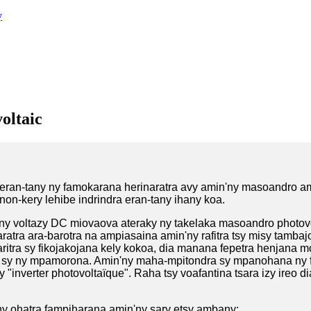
y
oltaic
 eran-tany ny famokarana herinaratra avy amin'ny masoandro ami
non-kery lehibe indrindra eran-tany ihany koa.
a ny voltazy DC miovaova ateraky ny takelaka masoandro photovo
atra ara-barotra na ampiasaina amin'ny rafitra tsy misy tambajo
ritra sy fikojakojana kely kokoa, dia manana fepetra henjana m
 sy ny mpamorona. Amin'ny maha-mpitondra sy mpanohana ny fizo
y "inverter photovoltaïque". Raha tsy voafantina tsara izy ireo d
 ny ohatra fampiharana amin'ny sary etsy ambany: