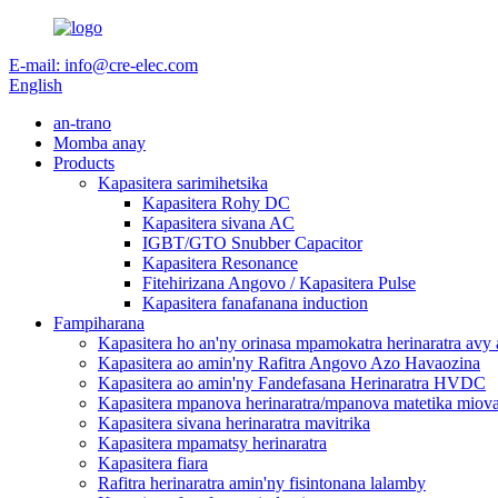
E-mail: info@cre-elec.com
English
an-trano
Momba anay
Products
Kapasitera sarimihetsika
Kapasitera Rohy DC
Kapasitera sivana AC
IGBT/GTO Snubber Capacitor
Kapasitera Resonance
Fitehirizana Angovo / Kapasitera Pulse
Kapasitera fanafanana induction
Fampiharana
Kapasitera ho an'ny orinasa mpamokatra herinaratra avy 
Kapasitera ao amin'ny Rafitra Angovo Azo Havaozina
Kapasitera ao amin'ny Fandefasana Herinaratra HVDC
Kapasitera mpanova herinaratra/mpanova matetika miov
Kapasitera sivana herinaratra mavitrika
Kapasitera mpamatsy herinaratra
Kapasitera fiara
Rafitra herinaratra amin'ny fisintonana lalamby