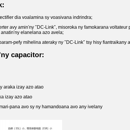
k:
rectifier dia voalamina sy voasivana indrindra;
verter avy amin'ny "DC-Link", misoroka ny famokarana voltateur
 anatin'ny elanelana azo avela;
oaram-pefy mihelina ateraky ny "DC-Link" tsy hisy fiantraikany 
'ny capacitor:
 araka izay azo atao
ka izay azo atao
 mari-pana avo sy ny hamandoana avo any ivelany