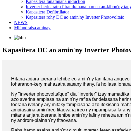
Kapasitera fanafanana induction
Inverter herinaratra fitrandrahana harena an-kibon'ny tan
Kapasitera Defibrillator
Kapasitera rohy DC ao amin'ny Inverter Photovoltaic
NEWS
Mifandraisa aminay
Kapasitera DC ao amin'ny Inverter Photov
Hitana anjara toerana lehibe eo amin'ny fanjifana angovo
loharanon-kery mahazatra sasany ihany, fa ho lasa lohara
Ny "inverter photovoltaïque" dia "inverter" izay mamadik
azo averina ampiasaina amin'ny rafitra fandefasana herinar
toerana ivelany ary mitaky fampiasana azo itokisana maha
ampiasaina amin'ireo fitaovana ireo ny mpampiasa farany
mitana anjara toerana lehibe amin'ny lafiny rehetra amin'n
ny androm-piainan'ny fitaovana.
Raha hampiasaina amin'ny circuit inverter, jereo azafady