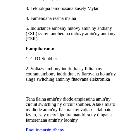
3. Teknolojia famonosana kasety Mylar
4. Famenoana resina maina
5. Inductance ambany mitovy amin'ny andiany
(ESL) sy ny fanoherana mitovy amin'ny andiany
(ESR)
Fampiharana:
1. GTO Snubber
2. Voltazy ambony indrindra sy fidiran'ny
courant ambony indrindra ary fiarovana ho an'ny
singa switching amin'ny fitaovana elektronika
Tena ilaina amin'ny diode ampiasaina amin'ny
circuit switching ny circuit snubber. Afaka miaro
ny diode amin'ny fiakaran'ny voltase tafahoatra
izy io, izay mety hipoitra mandritra ny dingana
famerenana amin'ny laoniny.
Enquiry
antsipirihany