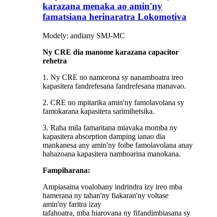
karazana menaka ao amin'ny
famatsiana herinaratra Lokomotiva
Modely: andiany SMJ-MC
Ny CRE dia manome karazana capacitor
rehetra
1. Ny CRE no namorona sy nanamboatra ireo
kapasitera fandrefesana fandrefesana manavao.
2. CRE no mpitarika amin'ny famolavolana sy
famokarana kapasitera sarimihetsika.
3. Raha mila famaritana miavaka momba ny
kapasitera absorption damping ianao dia
mankanesa any amin'ny foibe famolavolana anay
hahazoana kapasitera namboarina manokana.
Fampiharana:
Ampiasaina voalohany indrindra izy ireo mba
hamerana ny tahan'ny fiakaran'ny voltase
amin'ny faritra izay
tafahoatra, mba hiarovana ny fifandimbiasana sy