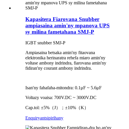
Kapasitera Fiarovana Snubber
ampiasaina amin'ny mpanova UPS
sy milina fametahana SMJ-P
IGBT snubber SMJ-P
Ampiasaina betsaka amin'ny fitaovana
elektronika herinaratra rehefa miaro amin'ny
voltase ambony indrindra, fiarovana amin'ny
fidiran'ny courant ambony indrindra.
Isan'ny fahafaha-mitondra: 0.1μF ~ 5.6μF
Voltazy voaisa: 700V.DC ~ 3000V.DC
Cap.tol: ±5%（J）；±10%（K）
Enquiry
antsipirihany