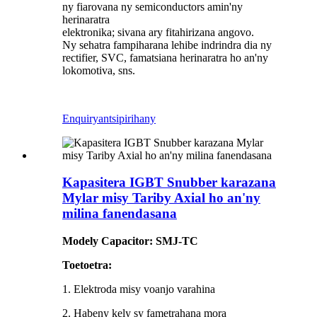
ny fiarovana ny semiconductors amin'ny
herinaratra
elektronika; sivana ary fitahirizana angovo.
Ny sehatra fampiharana lehibe indrindra dia ny
rectifier, SVC, famatsiana herinaratra ho an'ny
lokomotiva, sns.
Enquiry
antsipirihany
Kapasitera IGBT Snubber karazana
Mylar misy Tariby Axial ho an'ny
milina fanendasana
Modely Capacitor: SMJ-TC
Toetoetra:
1. Elektroda misy voanjo varahina
2. Habeny kely sy fametrahana mora