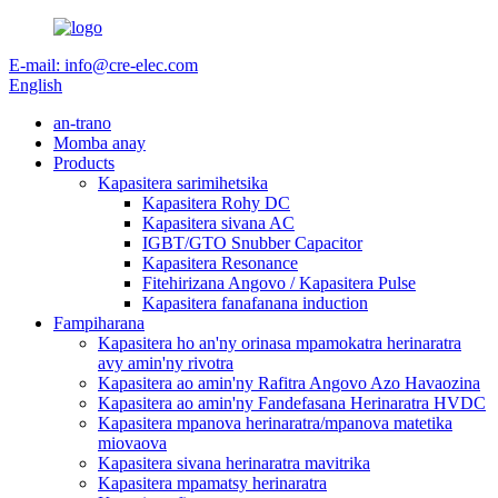
E-mail: info@cre-elec.com
English
an-trano
Momba anay
Products
Kapasitera sarimihetsika
Kapasitera Rohy DC
Kapasitera sivana AC
IGBT/GTO Snubber Capacitor
Kapasitera Resonance
Fitehirizana Angovo / Kapasitera Pulse
Kapasitera fanafanana induction
Fampiharana
Kapasitera ho an'ny orinasa mpamokatra herinaratra
avy amin'ny rivotra
Kapasitera ao amin'ny Rafitra Angovo Azo Havaozina
Kapasitera ao amin'ny Fandefasana Herinaratra HVDC
Kapasitera mpanova herinaratra/mpanova matetika
miovaova
Kapasitera sivana herinaratra mavitrika
Kapasitera mpamatsy herinaratra