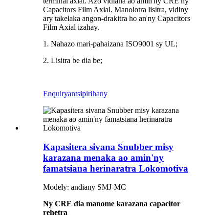
terminal axial. Azo vidiana ao amin'ny CRE ny
Capacitors Film Axial. Manolotra lisitra, vidiny
ary takelaka angon-drakitra ho an'ny Capacitors
Film Axial izahay.
1. Nahazo mari-pahaizana ISO9001 sy UL;
2. Lisitra be dia be;
Enquiry
antsipirihany
Kapasitera sivana Snubber misy
karazana menaka ao amin'ny
famatsiana herinaratra Lokomotiva
Modely: andiany SMJ-MC
Ny CRE dia manome karazana capacitor
rehetra