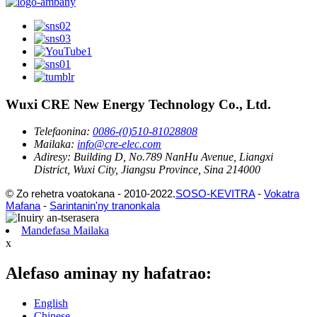
Wuxi CRE New Energy Technology Co., Ltd.
Telefaonina:
0086-(0)510-81028808
Mailaka:
info@cre-elec.com
Adiresy:
Building D, No.789 NanHu Avenue, Liangxi
District, Wuxi City, Jiangsu Province, Sina 214000
© Zo rehetra voatokana - 2010-2022.
SOSO-KEVITRA
-
Vokatra
Mafana
-
Sarintanin'ny tranonkala
Mandefasa Mailaka
x
Alefaso aminay ny hafatrao:
English
Chinese