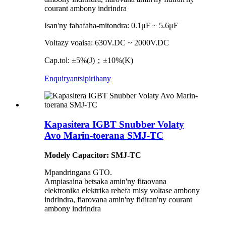
courant ambony indrindra
Isan'ny fahafaha-mitondra: 0.1μF ~ 5.6μF
Voltazy voaisa: 630V.DC ~ 2000V.DC
Cap.tol: ±5%(J)；±10%(K)
Enquiry
antsipirihany
Kapasitera IGBT Snubber Volaty
Avo Marin-toerana SMJ-TC
Modely Capacitor: SMJ-TC
Mpandringana GTO.
Ampiasaina betsaka amin'ny fitaovana
elektronika elektrika rehefa misy voltase ambony
indrindra, fiarovana amin'ny fidiran'ny courant
ambony indrindra