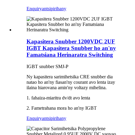
Enquiry
antsipirihany
Kapasitera Snubber 1200VDC 2UF
IGBT Kapasitera Snubber ho an'ny
Famatsiana Herinaratra Switching
IGBT snubber SMJ-P
Ny kapasitera sarimihetsika CRE snubber dia
natao ho an'ny fiasan'ny courant avo lenta izay
ilaina hiarovana amin'ny voltazy mihelina.
1. fahaiza-miaritra dv/dt avo lenta
2. Fametrahana mora ho an'ny IGBT
Enquiry
antsipirihany