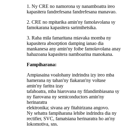
1. Ny CRE no namorona sy nanamboatra ireo
kapasitera fandrefesana fandrefesana manavao.
2. CRE no mpitarika amin'ny famolavolana sy
famokarana kapasitera sarimihetsika.
3. Raha mila famaritana miavaka momba ny
kapasitera absorption damping ianao dia
mankanesa any amin'ny foibe famolavolana anay
hahazoana kapasitera namboarina manokana.
Fampiharana:
Ampiasaina voalohany indrindra izy ireo mba
hamerana ny tahan'ny fiakaran'ny voltase
amin'ny faritra izay
tafahoatra, mba hiarovana ny fifandimbiasana sy
ny fiarovana ny semiconductors amin'ny
herinaratra
elektronika; sivana ary fitahirizana angovo.
Ny sehatra fampiharana lehibe indrindra dia ny
rectifier, SVC, famatsiana herinaratra ho an'ny
lokomotiva, sns.