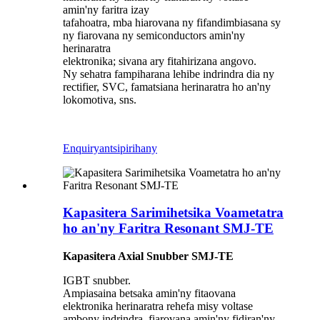
amin'ny faritra izay
tafahoatra, mba hiarovana ny fifandimbiasana sy
ny fiarovana ny semiconductors amin'ny
herinaratra
elektronika; sivana ary fitahirizana angovo.
Ny sehatra fampiharana lehibe indrindra dia ny
rectifier, SVC, famatsiana herinaratra ho an'ny
lokomotiva, sns.
Enquiry
antsipirihany
Kapasitera Sarimihetsika Voametatra
ho an'ny Faritra Resonant SMJ-TE
Kapasitera Axial Snubber SMJ-TE
IGBT snubber.
Ampiasaina betsaka amin'ny fitaovana
elektronika herinaratra rehefa misy voltase
ambony indrindra, fiarovana amin'ny fidiran'ny