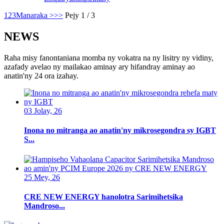
1
2
3
Manaraka >
>>
Pejy 1 / 3
NEWS
Raha misy fanontaniana momba ny vokatra na ny lisitry ny vidiny,
azafady avelao ny mailakao aminay ary hifandray aminay ao
anatin'ny 24 ora izahay.
03 Jolay, 26
Inona no mitranga ao anatin'ny mikrosegondra sy IGBT
S...
25 Mey, 26
CRE NEW ENERGY hanolotra Sarimihetsika
Mandroso...