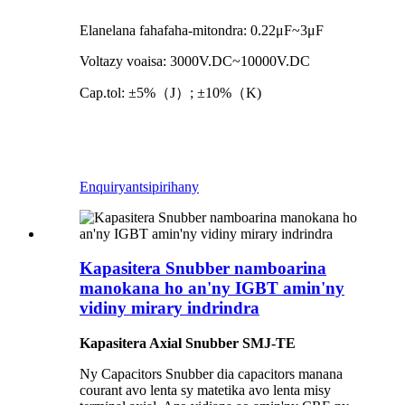
Elanelana fahafaha-mitondra: 0.22μF~3μF
Voltazy voaisa: 3000V.DC~10000V.DC
Cap.tol: ±5%（J）; ±10%（K)
Enquiry
antsipirihany
Kapasitera Snubber namboarina
manokana ho an'ny IGBT amin'ny
vidiny mirary indrindra
Kapasitera Axial Snubber SMJ-TE
Ny Capacitors Snubber dia capacitors manana
courant avo lenta sy matetika avo lenta misy