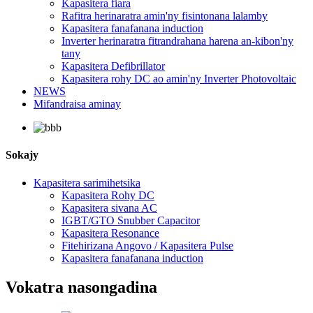
Kapasitera fiara
Rafitra herinaratra amin'ny fisintonana lalamby
Kapasitera fanafanana induction
Inverter herinaratra fitrandrahana harena an-kibon'ny
tany
Kapasitera Defibrillator
Kapasitera rohy DC ao amin'ny Inverter Photovoltaic
NEWS
Mifandraisa aminay
Sokajy
Kapasitera sarimihetsika
Kapasitera Rohy DC
Kapasitera sivana AC
IGBT/GTO Snubber Capacitor
Kapasitera Resonance
Fitehirizana Angovo / Kapasitera Pulse
Kapasitera fanafanana induction
Vokatra nasongadina