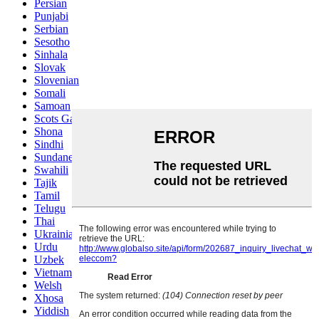
Persian
Punjabi
Serbian
Sesotho
Sinhala
Slovak
Slovenian
Somali
Samoan
Scots Gaelic
Shona
Sindhi
Sundanese
Swahili
Tajik
Tamil
Telugu
Thai
Ukrainian
Urdu
Uzbek
Vietnamese
Welsh
Xhosa
Yiddish