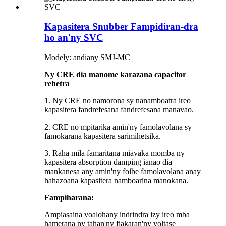
Kapasitera Snubber Fampidiran-dra
ho an'ny SVC
Modely: andiany SMJ-MC
Ny CRE dia manome karazana capacitor
rehetra
1. Ny CRE no namorona sy nanamboatra ireo
kapasitera fandrefesana fandrefesana manavao.
2. CRE no mpitarika amin'ny famolavolana sy
famokarana kapasitera sarimihetsika.
3. Raha mila famaritana miavaka momba ny
kapasitera absorption damping ianao dia
mankanesa any amin'ny foibe famolavolana anay
hahazoana kapasitera namboarina manokana.
Fampiharana:
Ampiasaina voalohany indrindra izy ireo mba
hamerana ny tahan'ny fiakaran'ny voltase