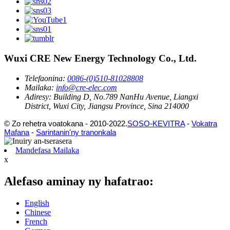
Wuxi CRE New Energy Technology Co., Ltd.
Telefaonina:
0086-(0)510-81028808
Mailaka:
info@cre-elec.com
Adiresy:
Building D, No.789 NanHu Avenue, Liangxi
District, Wuxi City, Jiangsu Province, Sina 214000
© Zo rehetra voatokana - 2010-2022.
SOSO-KEVITRA
-
Vokatra
Mafana
-
Sarintanin'ny tranonkala
Mandefasa Mailaka
x
Alefaso aminay ny hafatrao:
English
Chinese
French