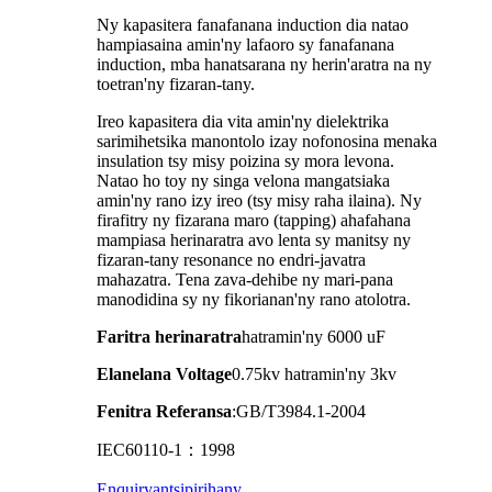
Ny kapasitera fanafanana induction dia natao
hampiasaina amin'ny lafaoro sy fanafanana
induction, mba hanatsarana ny herin'aratra na ny
toetran'ny fizaran-tany.
Ireo kapasitera dia vita amin'ny dielektrika
sarimihetsika manontolo izay nofonosina menaka
insulation tsy misy poizina sy mora levona.
Natao ho toy ny singa velona mangatsiaka
amin'ny rano izy ireo (tsy misy raha ilaina). Ny
firafitry ny fizarana maro (tapping) ahafahana
mampiasa herinaratra avo lenta sy manitsy ny
fizaran-tany resonance no endri-javatra
mahazatra. Tena zava-dehibe ny mari-pana
manodidina sy ny fikorianan'ny rano atolotra.
Faritra herinaratra
hatramin'ny 6000 uF
Elanelana Voltage
0.75kv hatramin'ny 3kv
Fenitra Referansa
:GB/T3984.1-2004
IEC60110-1：1998
Enquiry
antsipirihany