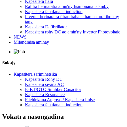
Kapasitera fiara
Rafitra herinaratra amin'ny fisintonana lalamby
Kapasitera fanafanana induction
Inverter herinaratra fitrandrahana harena an-kibon'ny
tany
Kapasitera Defibrillator
Kapasitera rohy DC ao amin'ny Inverter Photovoltaic
NEWS
Mifandraisa aminay
Sokajy
Kapasitera sarimihetsika
Kapasitera Rohy DC
Kapasitera sivana AC
IGBT/GTO Snubber Capacitor
Kapasitera Resonance
Fitehirizana Angovo / Kapasitera Pulse
Kapasitera fanafanana induction
Vokatra nasongadina