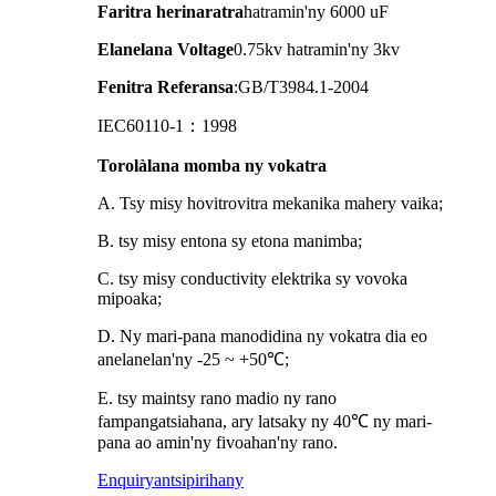
Faritra herinaratra
hatramin'ny 6000 uF
Elanelana Voltage
0.75kv hatramin'ny 3kv
Fenitra Referansa
:GB/T3984.1-2004
IEC60110-1：1998
Torolàlana momba ny vokatra
A. Tsy misy hovitrovitra mekanika mahery vaika;
B. tsy misy entona sy etona manimba;
C. tsy misy conductivity elektrika sy vovoka
mipoaka;
D. Ny mari-pana manodidina ny vokatra dia eo
anelanelan'ny -25 ~ +50℃;
E. tsy maintsy rano madio ny rano
fampangatsiahana, ary latsaky ny 40℃ ny mari-
pana ao amin'ny fivoahan'ny rano.
Enquiry
antsipirihany