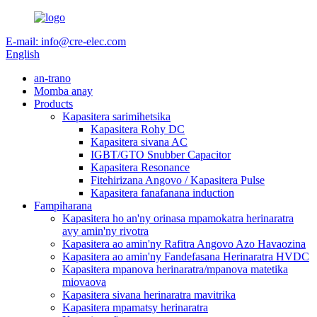
E-mail: info@cre-elec.com
English
an-trano
Momba anay
Products
Kapasitera sarimihetsika
Kapasitera Rohy DC
Kapasitera sivana AC
IGBT/GTO Snubber Capacitor
Kapasitera Resonance
Fitehirizana Angovo / Kapasitera Pulse
Kapasitera fanafanana induction
Fampiharana
Kapasitera ho an'ny orinasa mpamokatra herinaratra
avy amin'ny rivotra
Kapasitera ao amin'ny Rafitra Angovo Azo Havaozina
Kapasitera ao amin'ny Fandefasana Herinaratra HVDC
Kapasitera mpanova herinaratra/mpanova matetika
miovaova
Kapasitera sivana herinaratra mavitrika
Kapasitera mpamatsy herinaratra