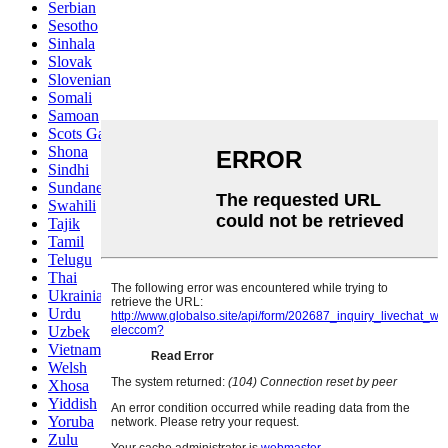
Serbian
Sesotho
Sinhala
Slovak
Slovenian
Somali
Samoan
Scots Gaelic
Shona
Sindhi
Sundanese
Swahili
Tajik
Tamil
Telugu
Thai
Ukrainian
Urdu
Uzbek
Vietnamese
Welsh
Xhosa
Yiddish
Yoruba
Zulu