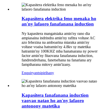
Kapasitera elektrika feno menaka ho
an'ny lafaoro fanafanana induction
Ny kapasitera mangatsiaka amin'ny rano dia
ampiasaina indrindra amin'ny rafitra voltase AC
azo fehezina na amboarina miaraka amin'ny
voltase voaisa hatramin'ny 4.8kv sy matetika
hatramin'ny 100KHZ mba hanatsarana ny power
factor amin'ny fitaovana fanafanana induction,
fandrendrehana, fanetsehana na fanariana ary
fampiharana mitovy amin'izany.
Enquiry
antsipirihany
Kapasitera fanafanana induction
vaovao natao ho an'ny lafaoro
antonony matetika