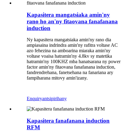
Kapasitera mangatsiaka amin'ny
rano ho an'ny fitaovana fanafanana
induction
Ny kapasitera mangatsiaka amin'ny rano dia
ampiasaina indrindra amin'ny rafitra voltase AC
azo fehezina na amboarina miaraka amin'ny
voltase voaisa hatramin'ny 4.8kv sy matetika
hatramin'ny 100KHZ mba hanatsarana ny power
factor amin'ny fitaovana fanafanana induction,
fandrendrehana, fanetsehana na fanariana ary
fampiharana mitovy amin'izany.
Enquiry
antsipirihany
Kapasitera fanafanana induction
RFM